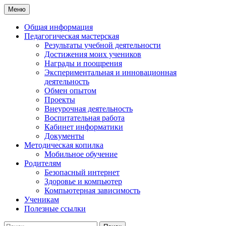
Перейти
Меню
к
Сайт учителя информатики
Мир информационных
содержимому
Общая информация
Педагогическая мастерская
технологий
Результаты учебной деятельности
Достижения моих учеников
Награды и поощрения
Экспериментальная и инновационная
деятельность
Обмен опытом
Проекты
Внеурочная деятельность
Воспитательная работа
Кабинет информатики
Документы
Методическая копилка
Мобильное обучение
Родителям
Безопасный интернет
Здоровье и компьютер
Компьютерная зависимость
Ученикам
Полезные ссылки
Найти: